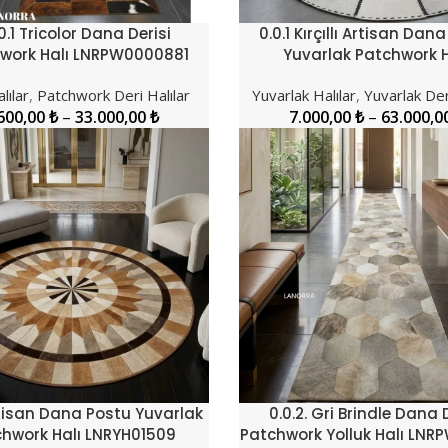
0.1 Tricolor Dana Derisi
0.0.1 Kırçıllı Artisan Dan
LER
SEÇENEKLER
work Halı LNRPW0000881
Yuvarlak Patchwork H
LNRYH01507
lılar
,
Patchwork Deri Halılar
Yuvarlak Halılar
,
Yuvarlak Der
600,00
₺
–
33.000,00
₺
7.000,00
₺
–
63.000,0
rtisan Dana Postu Yuvarlak
0.0.2. Gri Brindle Dana 
LER
SEÇENEKLER
hwork Halı LNRYH01509
Patchwork Yolluk Halı LNR