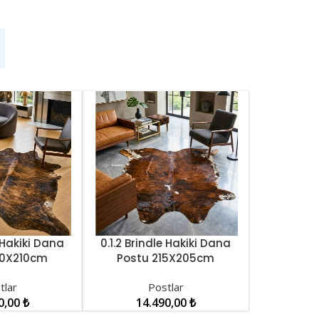
M
e Hakiki Dana
0.1.2 Brindle Hakiki Dana
SEPETE EKLE
20X210cm
Postu 215X205cm
001487
LNRDP001486
tlar
Postlar
0,00
₺
14.490,00
₺