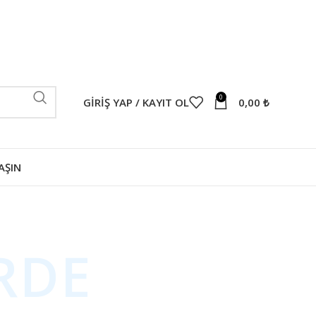
0
GIRIŞ YAP / KAYIT OL
0,00
₺
AŞIN
RDE