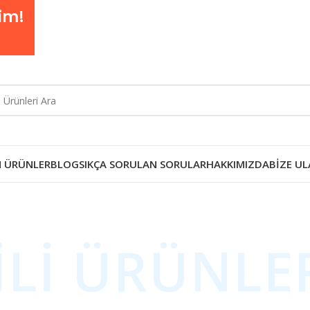
im!
 ÜRÜNLER
BLOG
SIKÇA SORULAN SORULAR
HAKKIMIZDA
BIZE UL
İLİ ÜRÜNLE