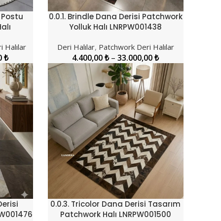
a Postu
0.0.1. Brindle Dana Derisi Patchwork
SEÇENEKLER
alı
Yolluk Halı LNRPW001438
i Halılar
Deri Halılar
,
Patchwork Deri Halılar
0
₺
4.400,00
₺
–
33.000,00
₺
Derisi
0.0.3. Tricolor Dana Derisi Tasarım
SEÇENEKLER
PW001476
Patchwork Halı LNRPW001500