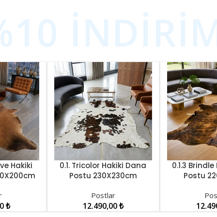
%10 İNDİRİ
hve Hakiki
0.1. Tricolor Hakiki Dana
0.1.3 Brindl
SEPETE EKLE
SEPETE EKLE
20X200cm
Postu 230X230cm
Postu 2
1489
LNRDP001488
LNRDP
r
Postlar
Pos
00
₺
12.490,00
₺
12.49