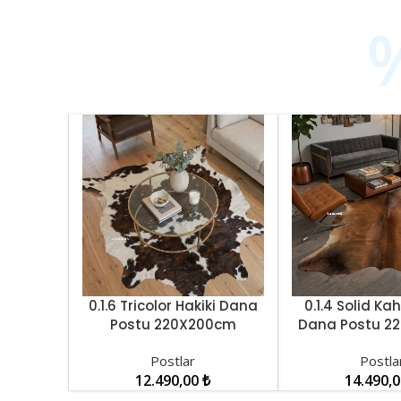
0.1.6 Tricolor Hakiki Dana
0.1.4 Solid Ka
SEPETE EKLE
SEPETE EKLE
Postu 220X200cm
Dana Postu 2
LNRDP001498
LNRDP00
Postlar
Postla
12.490,00
₺
14.490,