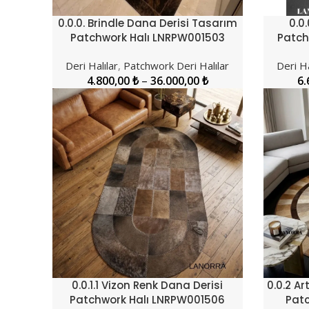
0.0.0. Brindle Dana Derisi Tasarım
0.0.
SEÇENEKLER
SEÇENEK
Patchwork Halı LNRPW001503
Patch
Deri Halılar
,
Patchwork Deri Halılar
Deri Ha
4.800,00
₺
–
36.000,00
₺
6.
0.0.1.1 Vizon Renk Dana Derisi
0.0.2 A
SEÇENEKLER
SEÇENEK
Patchwork Halı LNRPW001506
Patc