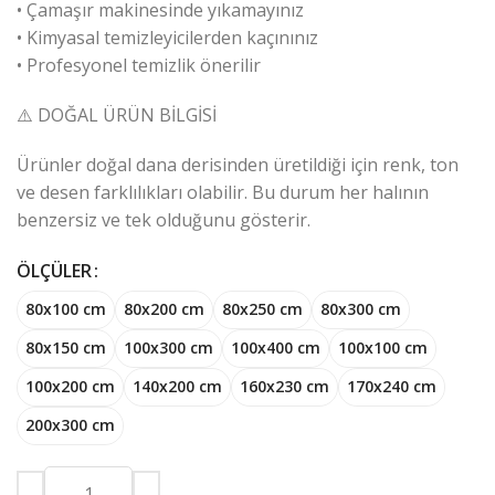
• Çamaşır makinesinde yıkamayınız
• Kimyasal temizleyicilerden kaçınınız
• Profesyonel temizlik önerilir
⚠️ DOĞAL ÜRÜN BİLGİSİ
Ürünler doğal dana derisinden üretildiği için renk, ton
ve desen farklılıkları olabilir. Bu durum her halının
benzersiz ve tek olduğunu gösterir.
ÖLÇÜLER
80x100 cm
80x200 cm
80x250 cm
80x300 cm
80x150 cm
100x300 cm
100x400 cm
100x100 cm
100x200 cm
140x200 cm
160x230 cm
170x240 cm
200x300 cm