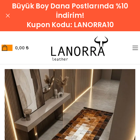
Büyük Boy Dana Postlarında %10
İndirim!
Kupon Kodu:
LANORRA10
0,00
₺