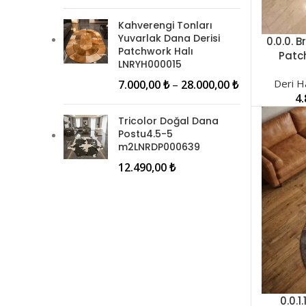
Kahverengi Tonları
Yuvarlak Dana Derisi
0.0.0. 
SEÇENEK
Patchwork Halı
Patc
LNRYH000015
Deri Ha
7.000,00
₺
–
28.000,00
₺
4
Tricolor Doğal Dana
Postu4.5-5
m2LNRDP000639
12.490,00
₺
0.0.1