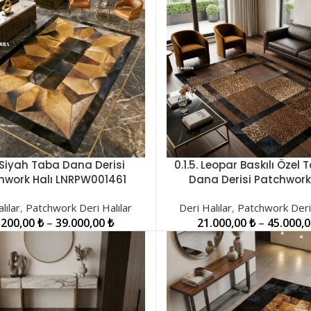
2 Siyah Taba Dana Derisi
0.1.5. Leopar Baskılı Özel
LER
SEÇENEKLER
hwork Halı LNRPW001461
Dana Derisi Patchwork
LNRPW001450
lılar
,
Patchwork Deri Halılar
Deri Halılar
,
Patchwork Deri 
.200,00
₺
–
39.000,00
₺
21.000,00
₺
–
45.000,