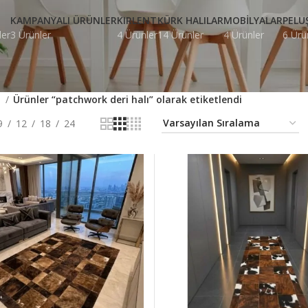
KAMPANYALI ÜRÜNLER
KIRLENT
KÜRK HALILAR
MOBILYALAR
PELU
ler
3 Ürünler
4 Ürünler
14 Ürünler
4 Ürünler
6 Ürü
a
Ürünler “patchwork deri halı” olarak etiketlendi
9
12
18
24