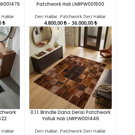
SEÇENEKLER
PW001476
Patchwork Halı LNRPW001500
Halılar
Deri Halılar
,
Patchwork Deri Halılar
0
₺
4.800,00
₺
–
36.000,00
₺
tchwork
0.1.1. Brindle Dana Derisi Patchwork
SEÇENEKLER
422
Yolluk Halı LNRPW001446
Halılar
Deri Halılar
,
Patchwork Deri Halılar