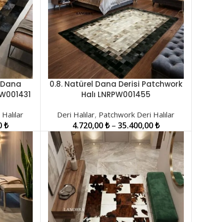
e Dana
0.8. Natürel Dana Derisi Patchwork
SEÇENEKLER
PW001431
Halı LNRPW001455
Halılar
Deri Halılar
,
Patchwork Deri Halılar
0
₺
4.720,00
₺
–
35.400,00
₺