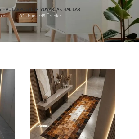
Ş HALILAR
POSTLAR
YUVARLAK HALILAR
nler
82 Ürünler
45 Ürünler