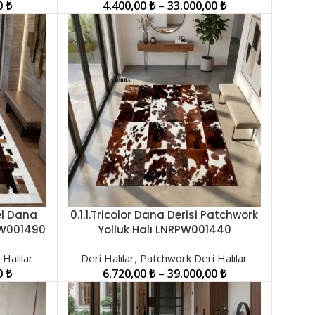
0
₺
4.400,00
₺
–
33.000,00
₺
el Dana
0.1.1.Tricolor Dana Derisi Patchwork
SEÇENEKLER
PW001490
Yolluk Halı LNRPW001440
Halılar
Deri Halılar
,
Patchwork Deri Halılar
0
₺
6.720,00
₺
–
39.000,00
₺