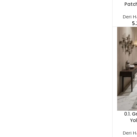
SEÇENEK
Patc
Deri Ha
5
0.1. 
SEÇENEK
Yo
Deri Ha