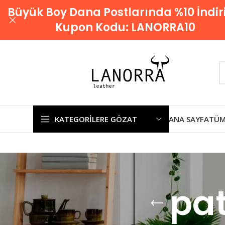
Büyük Boy Dana Postlarında %10 İndir
Kupon Kodu:
LANORRA10
KATEGORILERE GÖZAT
ANA SAYFA
TÜM
pat