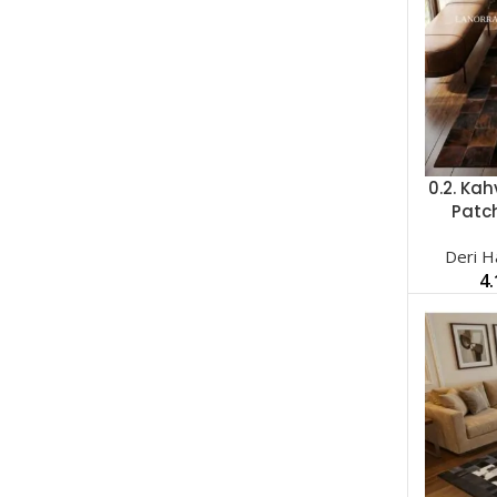
0.2. Kah
SEÇENEK
Patc
Deri Ha
4