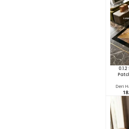
0.1.
SEÇENEK
Patc
Deri Ha
18