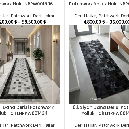
LER
SEÇENEKLER
hwork Halı LNRPW001506
Patchwork Yolluk Halı LNR
lılar
,
Patchwork Deri Halılar
Deri Halılar
,
Patchwork Deri 
.200,00
₺
–
58.500,00
₺
4.800,00
₺
–
36.000,0
Gri Dana Derisi Patchwork
0.1. Siyah Dana Derisi Pa
LER
SEÇENEKLER
lluk Halı LNRPW001434
Yolluk Halı LNRPW001
lılar
,
Patchwork Deri Halılar
Deri Halılar
,
Patchwork Deri 