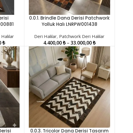
erisi
0.0.1. Brindle Dana Derisi Patchwork
SEÇENEKLER
000881
Yolluk Halı LNRPW001438
Halılar
Deri Halılar
,
Patchwork Deri Halılar
0
₺
4.400,00
₺
–
33.000,00
₺
Derisi
0.0.3. Tricolor Dana Derisi Tasarım