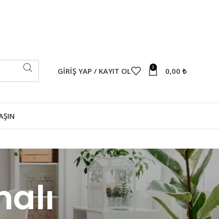
0
GIRIŞ YAP / KAYIT OL
0,00
₺
AŞIN
halı