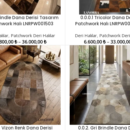
Brindle Dana Derisi Tasarım
0.0.0.1 Tricolor Dana D
LER
SEÇENEKLER
hwork Halı LNRPW001503
Patchwork Halı LNRPW0
lılar
,
Patchwork Deri Halılar
Deri Halılar
,
Patchwork Deri 
.800,00
₺
–
36.000,00
₺
6.600,00
₺
–
33.000,0
.1 Vizon Renk Dana Derisi
0.0.2. Gri Brindle Dana 