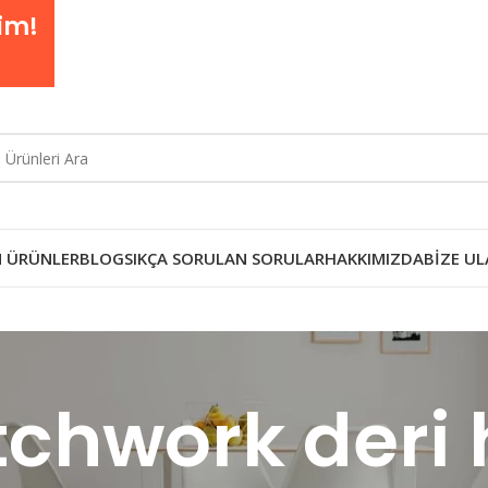
im!
 ÜRÜNLER
BLOG
SIKÇA SORULAN SORULAR
HAKKIMIZDA
BIZE UL
chwork deri 