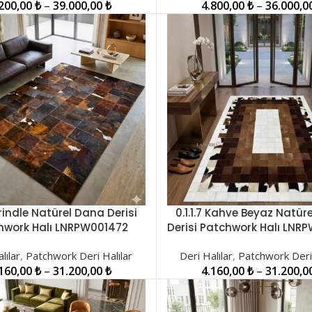
.200,00
₺
–
39.000,00
₺
4.800,00
₺
–
36.000,0
 Brindle Natürel Dana Derisi
0.1.1.7 Kahve Beyaz Natür
LER
SEÇENEKLER
hwork Halı LNRPW001472
Derisi Patchwork Halı LNR
lılar
,
Patchwork Deri Halılar
Deri Halılar
,
Patchwork Deri 
.160,00
₺
–
31.200,00
₺
4.160,00
₺
–
31.200,0