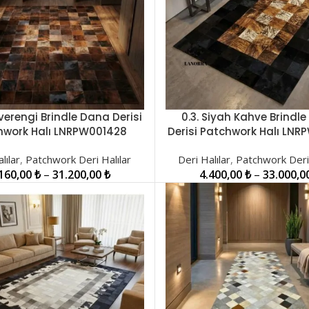
verengi Brindle Dana Derisi
0.3. Siyah Kahve Brindl
LER
SEÇENEKLER
hwork Halı LNRPW001428
Derisi Patchwork Halı LNR
lılar
,
Patchwork Deri Halılar
Deri Halılar
,
Patchwork Deri 
.160,00
₺
–
31.200,00
₺
4.400,00
₺
–
33.000,0