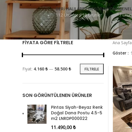
DERI HALILAR
EV DEKORASYONU
GENEL
112 Ürünler
10 Ürünler
7 Ürün
FIYATA GÖRE FILTRELE
Ana Sayf
Göster
Fiyat:
4.160 ₺
—
58.500 ₺
FILTRELE
SON GÖRÜNTÜLENEN ÜRÜNLER
Pintas Siyah-Beyaz Renk
Doğal Dana Postu 4.5-5
m2 LNRDP000022
11.490,00
₺