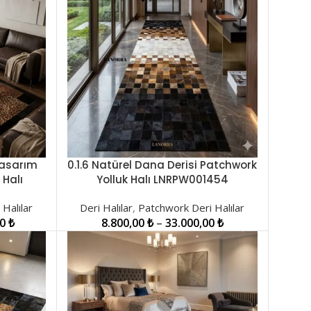
 Tasarım
0.1.6 Natürel Dana Derisi Patchwork
SEÇENEKLER
 Halı
Yolluk Halı LNRPW001454
Halılar
Deri Halılar
,
Patchwork Deri Halılar
00
₺
8.800,00
₺
–
33.000,00
₺