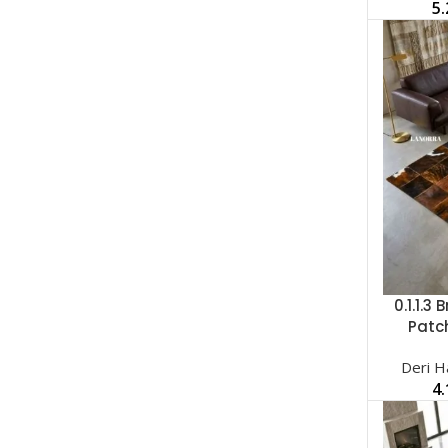
5
0.1.1.3
SEÇENEK
Patc
Deri Ha
4