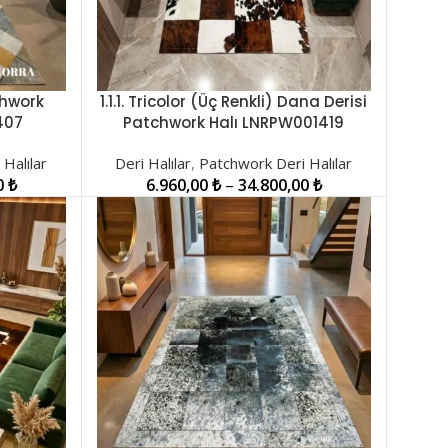
tchwork
1.1.1. Tricolor (Üç Renkli) Dana Derisi
SEÇENEKLER
407
Patchwork Halı LNRPW001419
Halılar
Deri Halılar
,
Patchwork Deri Halılar
0
₺
6.960,00
₺
–
34.800,00
₺