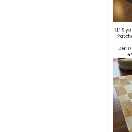
1.1.1 S
SEÇENEK
Patch
Deri Ha
6