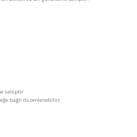
m
e sahiptir
teğe bağlı düzenlenebilir)