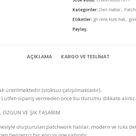
Kategoriler:
Deri Halılar
,
Patch
Etiketler:
gri renk kürk halı
,
güm
Paylaş:
AÇIKLAMA
KARGO VE TESLIMAT
ak üretilmektedir (stoksuz çalışılmaktadır).
Lütfen sipariş vermeden önce bu durumu dikkate alınız.
İ, ÖZGÜN VE ŞIK TASARIM
lmesiyle oluşturulan patchwork halılar, modern ve lüks d
amamen benzersiz bir görünüme sahiptir.