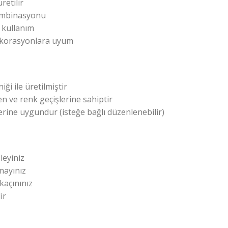
retilir
ombinasyonu
 kullanım
ekorasyonlara uyum
ği ile üretilmiştir
n ve renk geçişlerine sahiptir
lerine uygundur (isteğe bağlı düzenlenebilir)
leyiniz
mayınız
kaçınınız
ir