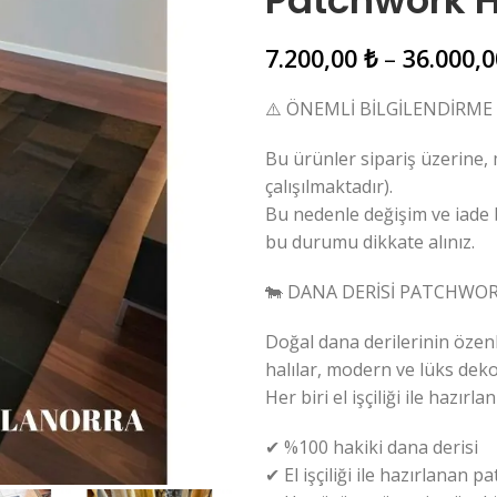
Patchwork 
7.200,00
₺
–
36.000,
⚠️ ÖNEMLİ BİLGİLENDİRME
Bu ürünler sipariş üzerine,
çalışılmaktadır).
Bu nedenle değişim ve iade
bu durumu dikkate alınız.
🐄 DANA DERİSİ PATCHWORK
Doğal dana derilerinin özen
halılar, modern ve lüks deko
Her biri el işçiliği ile hazı
✔ %100 hakiki dana derisi
✔ El işçiliği ile hazırlanan 