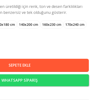
 üretildiği için renk, ton ve desen farklılıkları
ın benzersiz ve tek olduğunu gösterir.
0x180 cm
140x200 cm
160x230 cm
170x240 cm
SEPETE EKLE
WHATSAPP SİPARİŞ