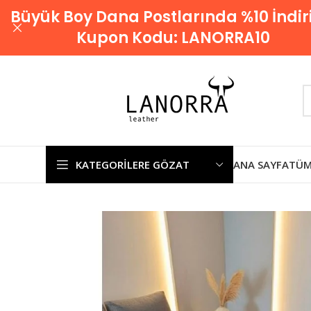
Büyük Boy Dana Postlarında %10 İndir
Kupon Kodu:
LANORRA10
KATEGORILERE GÖZAT
ANA SAYFA
TÜM