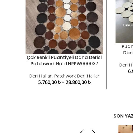
Puan
SEÇENE
Dana
Çok Renkli Puantiyeli Dana Derisi
SEÇENEKLER
Patchwork Halı LNRPW000037
Deri Ha
6.
Deri Halılar
,
Patchwork Deri Halılar
5.760,00
₺
–
28.800,00
₺
SON YAZ