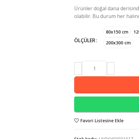
Ürünler doğal dana derisinden
olabilir. Bu durum her halın
80x150 cm
12
ÖLÇÜLER
200x300 cm
Favori Listesine Ekle
Stok kodu:
LNRKH00001017