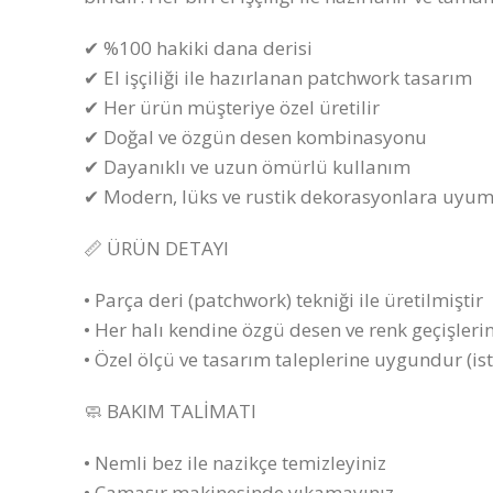
✔ %100 hakiki dana derisi
✔ El işçiliği ile hazırlanan patchwork tasarım
✔ Her ürün müşteriye özel üretilir
✔ Doğal ve özgün desen kombinasyonu
✔ Dayanıklı ve uzun ömürlü kullanım
✔ Modern, lüks ve rustik dekorasyonlara uyu
📏 ÜRÜN DETAYI
• Parça deri (patchwork) tekniği ile üretilmiştir
• Her halı kendine özgü desen ve renk geçişlerin
• Özel ölçü ve tasarım taleplerine uygundur (is
🧼 BAKIM TALİMATI
• Nemli bez ile nazikçe temizleyiniz
• Çamaşır makinesinde yıkamayınız