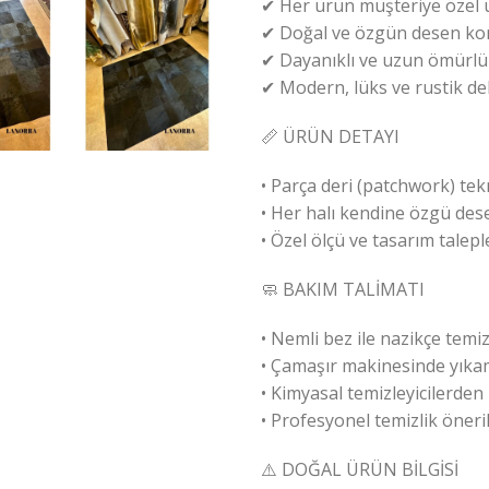
✔ Her ürün müşteriye özel ü
✔ Doğal ve özgün desen k
✔ Dayanıklı ve uzun ömürlü
✔ Modern, lüks ve rustik d
📏 ÜRÜN DETAYI
• Parça deri (patchwork) tekni
• Her halı kendine özgü dese
• Özel ölçü ve tasarım talep
🧼 BAKIM TALİMATI
• Nemli bez ile nazikçe temiz
• Çamaşır makinesinde yıka
• Kimyasal temizleyicilerden 
• Profesyonel temizlik öneril
⚠️ DOĞAL ÜRÜN BİLGİSİ