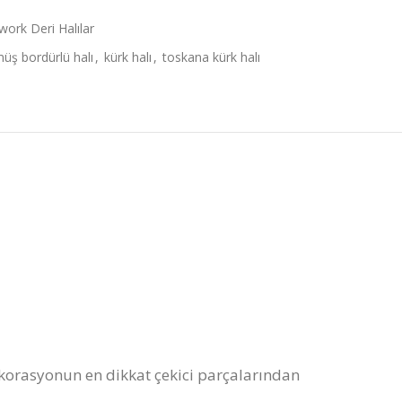
work Deri Halılar
üş bordürlü halı
,
kürk halı
,
toskana kürk halı
ekorasyonun en dikkat çekici parçalarından