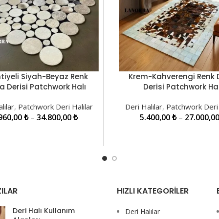
tiyeli Siyah-Beyaz Renk
Krem-Kahverengi Renk
KLER
SEÇENEKLER
 Derisi Patchwork Halı
Derisi Patchwork Hal
LNRPW000036
LNRPW000017
lılar
,
Patchwork Deri Halılar
Deri Halılar
,
Patchwork Deri 
960,00
₺
–
34.800,00
₺
5.400,00
₺
–
27.000,0
ILAR
HIZLI KATEGORILER
Deri Halı Kullanım
Deri Halılar