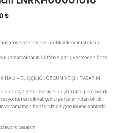
Halı LNRKH00001018
00
₺
 müşteriye özel olarak üretilmektedir (stoksuz
 bulunmamaktadır. Lütfen sipariş vermeden önce
 HALI – EL İŞÇİLİĞİ, ÖZGÜN VE ŞIK TASARIM
le bir araya getirilmesiyle oluşturulan patchwork
rasyonun en dikkat çekici parçalarından biridir.
rlanır ve tamamen benzersiz bir görünüme sahiptir.
patchwork tasarım