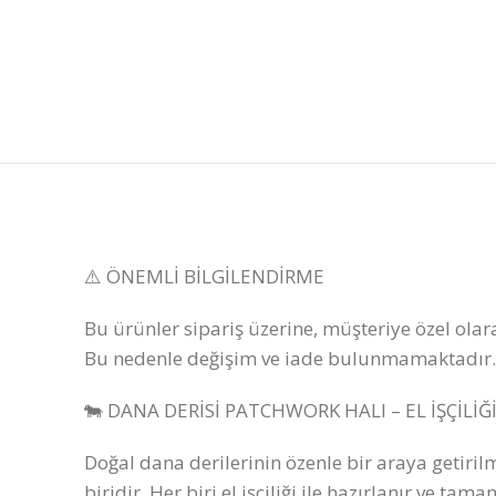
⚠️ ÖNEMLİ BİLGİLENDİRME
Bu ürünler sipariş üzerine, müşteriye özel olar
Bu nedenle değişim ve iade bulunmamaktadır. 
🐄 DANA DERİSİ PATCHWORK HALI – EL İŞÇİLİĞ
Doğal dana derilerinin özenle bir araya getiri
biridir. Her biri el işçiliği ile hazırlanır ve t