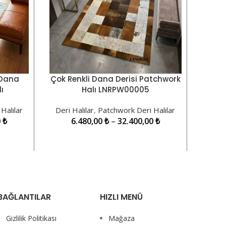
 Dana
Çok Renkli Dana Derisi Patchwork
Kena
SEÇENEKLER
SEÇE
ı
Halı LNRPW00005
Da
Halılar
Deri Halılar
,
Patchwork Deri Halılar
Deri 
0
₺
6.480,00
₺
–
32.400,00
₺
BAĞLANTILAR
HIZLI MENÜ
Gizlilik Politikası
Mağaza