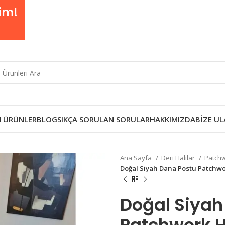
im!
 ÜRÜNLER
BLOG
SIKÇA SORULAN SORULAR
HAKKIMIZDA
BIZE UL
Ana Sayfa
Deri Halılar
Patchw
Doğal Siyah Dana Postu Patchw
Doğal Siyah