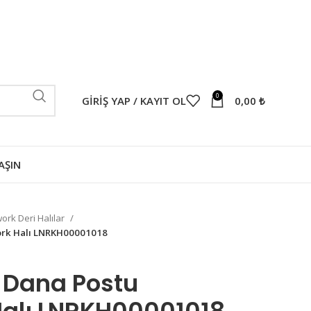
0
GIRIŞ YAP / KAYIT OL
0,00
₺
AŞIN
ork Deri Halılar
ork Halı LNRKH00001018
 Dana Postu