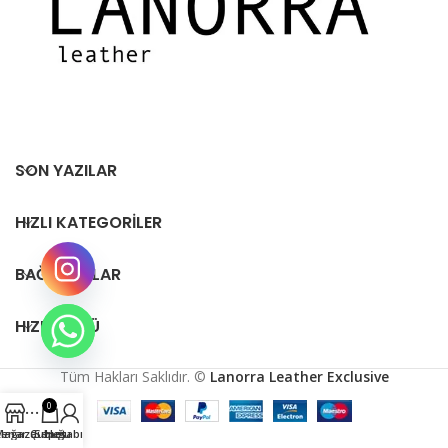
SON YAZILAR
HIZLI KATEGORILER
BAĞLANTILAR
HIZLI MENÜ
Tüm Hakları Saklıdır. ©
Lanorra Leather Exclusive
0
Mağaza
Kenar Çubuğu
Sepet
Hesabım