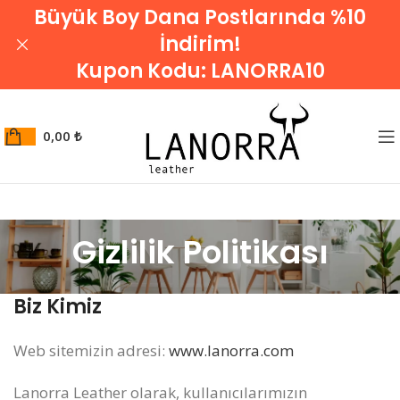
Büyük Boy Dana Postlarında %10
İndirim!
Kupon Kodu:
LANORRA10
0,00
₺
Gizlilik Politikası
Biz Kimiz
Web sitemizin adresi:
www.lanorra.com
Lanorra Leather olarak, kullanıcılarımızın