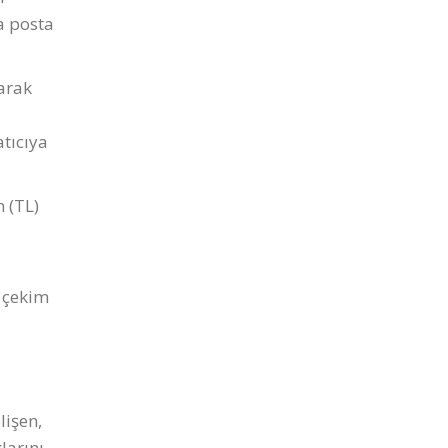
a posta
larak
atıcıya
 (TL)
r çekim
lişen,
larını