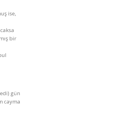
uş ise,
acaksa
mış bir
bul
yedi) gün
den cayma