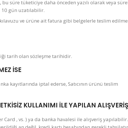
 bu süre tüketiciye daha önceden yazılı olarak veya sürek
 10 gün uzatılabilir.
 kılavuzu ve ürüne ait fatura gibi belgelerle teslim edilm
iği tarih olan sözleşme tarihidir.
MEZ İSE
anka kayıtlarında iptal ederse, Satıcının ürünü teslim
ETKİSİZ KULLANIMI İLE YAPILAN ALIŞVERİ
Card , vs. ) ya da banka havalesi ile alışveriş yapılabilir.
erildiği an değil, kredi kartı hesabından gerekli tahsilatı