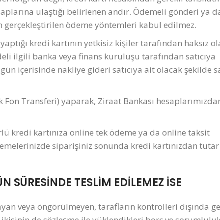
saplarına ulaştığı belirlenen andır. Ödemeli gönderi ya d
n gerçekleştirilen ödeme yöntemleri kabul edilmez.
aptığı kredi kartının yetkisiz kişiler tarafından haksız o
edeli ilgili banka veya finans kuruluşu tarafından satıcıya
ün içerisinde nakliye gideri satıcıya ait olacak şekilde s
 Fon Transferi) yaparak, Ziraat Bankası hesaplarımızdan
ürlü kredi kartınıza online tek ödeme ya da online taksit
emelerinizde siparişiniz sonunda kredi kartınızdan tuta
 SÜRESİNDE TESLİM EDİLEMEZ İSE
an veya öngörülmeyen, tarafların kontrolleri dışında ge
 ikisinin de sözleşme ile yüklendikleri borç ve sorumluluk