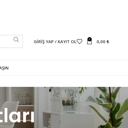
0
GIRIŞ YAP / KAYIT OL
0,00
₺
AŞIN
ları