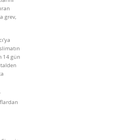
ıran
a grev,
cı’ya
eslimatın
en 14 gün
ptalden
ta
r
flardan