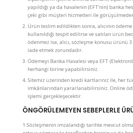
yapıldığı ya da havalenin (EFT’nin) banka he
çeki gibi müşteri hizmetleri ile görüşülmede
Ürün teslim edildikten sonra, alıcının ödeme y
kullanıldığı tespit edilirse ve satılan ürün b
ödenmez ise, alıcı, sözleşme konusu ürünü 3 g
iade etmek zorundadır.
Ödemeyi Banka Havalesi veya EFT (Elektronik
herhangi birine yapabilirsiniz.
Sitemiz üzerinden kredi kartlarınız ile, her t
imkânlarından yararlanabilirsiniz. Online öd
işlemi gerçekleşecektir.
ÖNGÖRÜLEMEYEN SEBEPLERLE ÜRÜN
1.Sözleşmenin imzalandığı tarihte mevcut olmay
ortaya çıkmasıyla taraflardan birinin ya da her