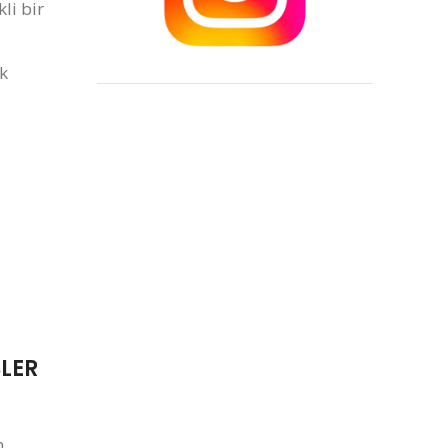
li bir
ek
ŞLER
n