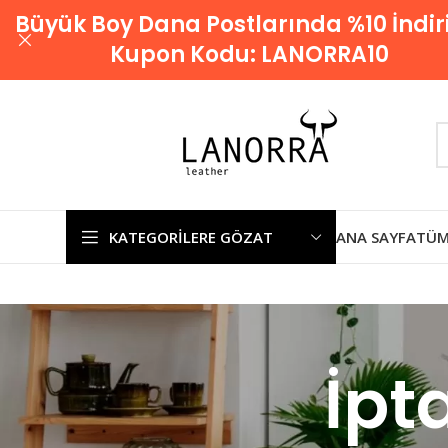
Büyük Boy Dana Postlarında %10 İndir
Kupon Kodu:
LANORRA10
KATEGORILERE GÖZAT
ANA SAYFA
TÜM
İpt