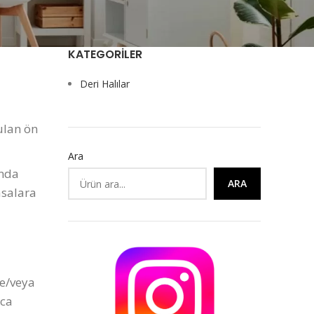
KATEGORILER
Deri Halılar
ulan ön
Ara
ında
ARA
asalara
ve/veya
ıca