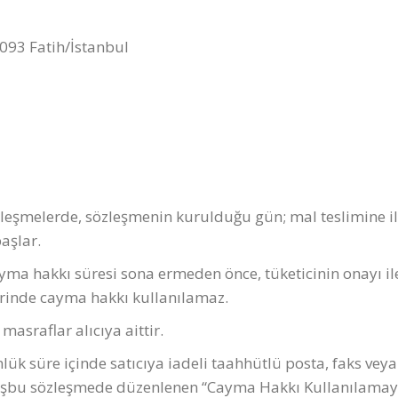
093 Fatih/İstanbul
özleşmelerde, sözleşmenin kurulduğu gün; mal teslimine il
aşlar.
ayma hakkı süresi sona ermeden önce, tüketicinin onayı il
erinde cayma hakkı kullanılamaz.
sraflar alıcıya aittir.
lük süre içinde satıcıya iadeli taahhütlü posta, faks vey
n işbu sözleşmede düzenlenen “Cayma Hakkı Kullanılama