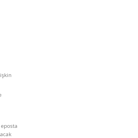
işkin
e
a eposta
yacak