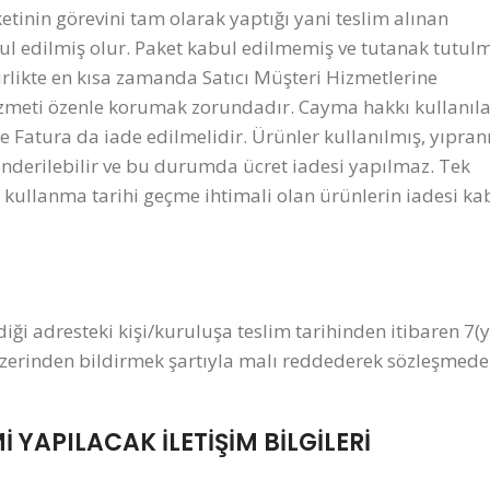
etinin görevini tam olarak yaptığı yani teslim alınan
l edilmiş olur. Paket kabul edilmemiş ve tutanak tutulm
rlikte en kısa zamanda Satıcı Müşteri Hizmetlerine
/hizmeti özenle korumak zorundadır. Cayma hakkı kullanıl
e Fatura da iade edilmelidir. Ürünler kullanılmış, yıpran
 gönderilebilir ve bu durumda ücret iadesi yapılmaz. Tek
n kullanma tarihi geçme ihtimali olan ürünlerin iadesi ka
diği adresteki kişi/kuruluşa teslim tarihinden itibaren 7(
ri üzerinden bildirmek şartıyla malı reddederek sözleşme
 YAPILACAK İLETİŞİM BİLGİLERİ