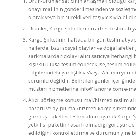
Ürün/ürünler satıcının anlaşmalı olduğu kargo 
onayı mailinin gönderilmesinden ve sözleşme
olarak veya bir sürekli veri taşıyıcısıyla bild
Ürünler, Kargo şirketlerinin adres teslimatı 
Kargo Şirketinin haftada bir gün teslimat yapt
hallerde, bazı sosyal olaylar ve doğal afetle
sarkmalardan dolayı alıcı satıcıya herhangi 
kişi/kuruluşa teslim edilecek ise, teslim edi
bilgilerindeki yanlışlık ve/veya Alıcının ye
sorumlu değildir. Belirtilen günler içeriğin
müşteri hizmetlerine
info@lanorra.com
e-mai
Alıcı, sözleşme konusu mal/hizmeti teslim al
hasarlı ve ayıplı mal/hizmeti kargo şirketi
görmüş paketler teslim alınmayarak Kargo Şirk
yetkilisi paketin hasarlı olmadığı görüşünde 
edildiğini kontrol ettirme ve durumun yine bi