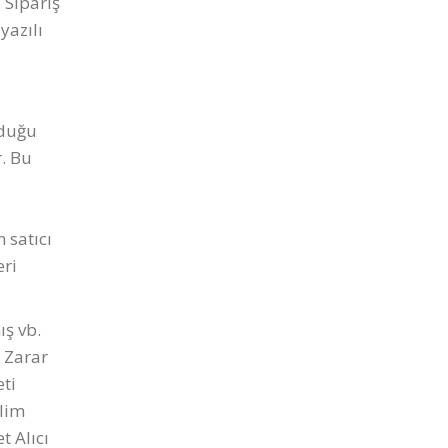
 Sipariş
yazılı
lduğu
r. Bu
 satıcı
eri
ış vb.
 Zarar
eti
slim
t Alıcı