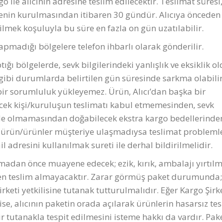
ile alıcının adresine teslim edilecektir. Teslimat süresi,
nin kurulmasından itibaren 30 gündür. Alıcıya önceden 
irilmek koşuluyla bu süre en fazla on gün uzatılabilir.
yapmadığı bölgelere telefon ihbarlı olarak gönderilir.
ığı bölgelerde, sevk bilgilerindeki yanlışlık ve eksiklik o
r gibi durumlarda belirtilen gün süresinde sarkma olabili
bir sorumluluk yükleyemez. Ürün, Alıcı’dan başka bir
lecek kişi/kuruluşun teslimatı kabul etmemesinden, sevk
rinde olmamasından doğabilecek ekstra kargo bedellerinden
de ürün/ürünler müşteriye ulaşmadıysa teslimat probleml
l adresini kullanılmak sureti ile derhal bildirilmelidir.
madan önce muayene edecek; ezik, kırık, ambalajı yırtılm
nden teslim almayacaktır. Zarar görmüş paket durumunda;
eti yetkilisine tutanak tutturulmalıdır. Eğer Kargo Şirk
ise, alıcının paketin orada açılarak ürünlerin hasarsız te
r tutanakla tespit edilmesini isteme hakkı da vardır. Pake