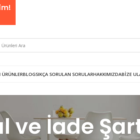
im!
 ÜRÜNLER
BLOG
SIKÇA SORULAN SORULAR
HAKKIMIZDA
BIZE UL
al ve İade Şart