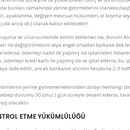
da bunları zamanında yerine getirmelerini olanaksızlaşt
rör, ayaklanma, değişen mevzuat hükümleri, el koyma vey
çüde arıza vb.) olarak kabul edilecektir.
uşursa ve ürün süresinde teslim edilemez ise, durum Alı
enzeri ile değiştirilmesini veya engel ortadan kalkana dek t
ptal ederse; ödemeyi nakit ile yapmış ise iptalinden itibar
, ödemeyi kredi kartı ile yapmış ise ve iptal ederse, bu i
aya iade edilir, ancak bankanın alıcının hesabına 2-3 haf
dimlerini yerine getirememelerinden dolayı herhangi bi
sebep durumu 30 (otuz ) gün süreyle devam ederse, tara
muş olacaktır.
ONTROL ETME YÜKÜMLÜLÜĞÜ