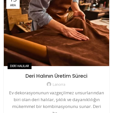
ARA
DERI HALILAR
Deri Halının Üretim Süreci
Lanorra
Ev dekorasyonunun vazgeçilmez unsurlarından
biri olan deri halılar, şıklık ve dayanıklılığın
mükemmel bir kombinasyonunu sunar. Deri