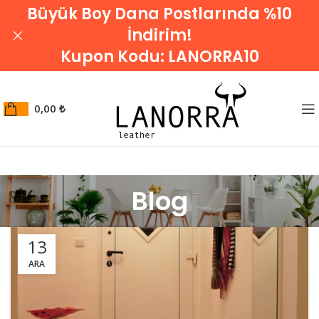
Büyük Boy Dana Postlarında %10
İndirim!
Kupon Kodu:
LANORRA10
0,00
₺
Blog
13
ARA