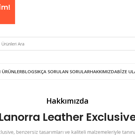
im!
 ÜRÜNLER
BLOG
SIKÇA SORULAN SORULAR
HAKKIMIZDA
BIZE UL
Hakkımızda
Lanorra Leather Exclusiv
usive, benzersiz tasarımları ve kaliteli malzemeleriyle tanınan