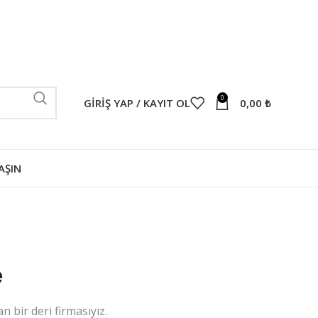
0
GIRIŞ YAP / KAYIT OL
0,00
₺
AŞIN
e
 bir deri firmasıyız.