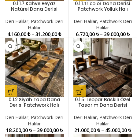
0.1.1.7 Kahve Beyaz
0.1.1.Tricolor Dana Derisi
Natürel Dana Derisi
Patchwork Yolluk Halı
Patchwork Halı
LNRPW001440
LNRPW001490
Deri Halılar
,
Patchwork Deri
Deri Halılar
,
Patchwork Deri
Halılar
Halılar
4.160,00
₺
–
31.200,00
₺
6.720,00
₺
–
39.000,00
₺
0.1.2 Siyah Taba Dana
0.1.5. Leopar Baskılı Özel
Derisi Patchwork Halı
Tasarım Dana Derisi
LNRPW001461
Patchwork Halı
LNRPW001450
Deri Halılar
,
Patchwork Deri
Deri Halılar
,
Patchwork Deri
Halılar
Halılar
18.200,00
₺
–
39.000,00
₺
21.000,00
₺
–
45.000,00
₺