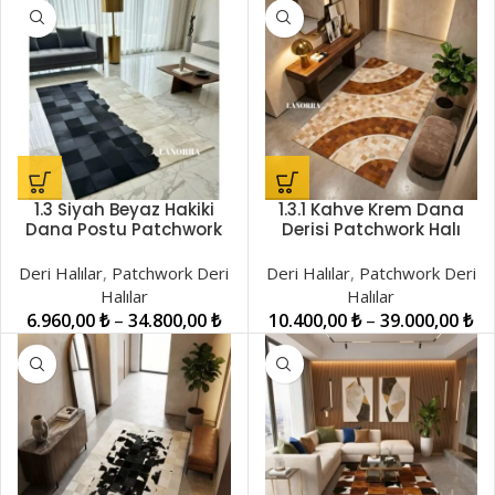
1.3 Siyah Beyaz Hakiki
1.3.1 Kahve Krem Dana
Dana Postu Patchwork
Derisi Patchwork Halı
Halı LNRDH00001276
LNRPW001432
Deri Halılar
,
Patchwork Deri
Deri Halılar
,
Patchwork Deri
Halılar
Halılar
6.960,00
₺
–
34.800,00
₺
10.400,00
₺
–
39.000,00
₺