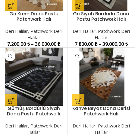
Gri Krem Dana Postu
Gri Siyah Bordürlü Dana
Patchwork Halı
Postu Patchwork Halı
LNRKH001403
LNRPW000877
Deri Halılar
,
Patchwork Deri
Deri Halılar
,
Patchwork Deri
Halılar
Halılar
7.200,00
₺
–
36.000,00
₺
7.800,00
₺
–
39.000,00
₺
Gümüş Bordürlü Siyah
Kahve Beyaz Dana Derisi
Dana Postu Patchwork
Patchwork Halı
Halı LNRPW000848
LNRPW0000370
Deri Halılar
,
Patchwork Deri
Deri Halılar
,
Patchwork Deri
Halılar
Halılar