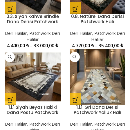
0.3. Siyah Kahve Brindle
0.8. Natürel Dana Derisi
Dana Derisi Patchwork
Patchwork Halı
Halı LNRPW001431
LNRPW001455
Deri Halılar
,
Patchwork Deri
Deri Halılar
,
Patchwork Deri
Halılar
Halılar
4.400,00
₺
–
33.000,00
₺
4.720,00
₺
–
35.400,00
₺
1.1.1 Siyah Beyaz Hakiki
1.1.1. Gri Dana Derisi
Dana Postu Patchwork
Patchwork Yolluk Halı
Halı LNRDH00001344
LNRPW001407
Deri Halılar
,
Patchwork Deri
Deri Halılar
,
Patchwork Deri