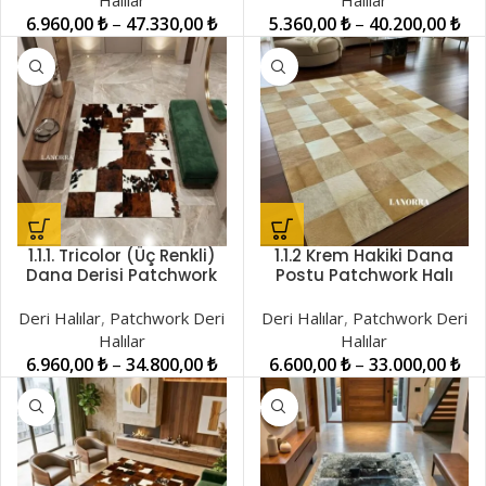
Halılar
Halılar
6.960,00
₺
–
47.330,00
₺
5.360,00
₺
–
40.200,00
₺
1.1.1. Tricolor (Üç Renkli)
1.1.2 Krem Hakiki Dana
Dana Derisi Patchwork
Postu Patchwork Halı
Halı LNRPW001419
LNRDH00001346
Deri Halılar
,
Patchwork Deri
Deri Halılar
,
Patchwork Deri
Halılar
Halılar
6.960,00
₺
–
34.800,00
₺
6.600,00
₺
–
33.000,00
₺