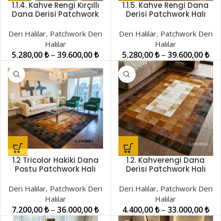
1.1.4. Kahve Rengi Kırçıllı
1.1.5. Kahve Rengi Dana
Dana Derisi Patchwork
Derisi Patchwork Halı
Halı LNRPW001417
LNRPW001418
Deri Halılar
,
Patchwork Deri
Deri Halılar
,
Patchwork Deri
Halılar
Halılar
5.280,00
₺
–
39.600,00
₺
5.280,00
₺
–
39.600,00
₺
1.2 Tricolor Hakiki Dana
1.2. Kahverengi Dana
Postu Patchwork Halı
Derisi Patchwork Halı
LNRDH00001258
LNRPW001413
Deri Halılar
,
Patchwork Deri
Deri Halılar
,
Patchwork Deri
Halılar
Halılar
7.200,00
₺
–
36.000,00
₺
4.400,00
₺
–
33.000,00
₺