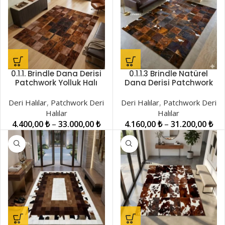
0.1.1. Brindle Dana Derisi
0.1.1.3 Brindle Natürel
Patchwork Yolluk Halı
Dana Derisi Patchwork
LNRPW001446
Halı LNRPW001472
Deri Halılar
,
Patchwork Deri
Deri Halılar
,
Patchwork Deri
Halılar
Halılar
4.400,00
₺
–
33.000,00
₺
4.160,00
₺
–
31.200,00
₺