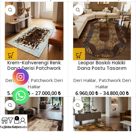
Krem-Kahverengi Renk
Leopar Baskılı Hakiki
Dana Derisi Patchwork
Dana Postu Tasarım
Halı LNRPW000017
Halı LNRKH001333
Deri Halılar
,
Patchwork Deri
Deri Halılar
,
Patchwork Deri
Halılar
Halılar
5.400,00
₺
–
27.000,00
₺
6.960,00
₺
–
34.800,00
₺
0
Mağaza
Filtrele
Sepet
Hesabım