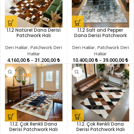
1.1.2 Natürel Dana Derisi
1.1.2 Salt and Pepper
Patchwork Halı
Dana Derisi Patchwork
LNRPW001470
Halı LNRPW001420
Deri Halılar
,
Patchwork Deri
Deri Halılar
,
Patchwork Deri
Halılar
Halılar
4.160,00
₺
–
31.200,00
₺
10.400,00
₺
–
39.000,00
₺
1.1.2. Çok Renkli Dana
1.1.2. Çok Renkli Dana
Derisi Patchwork Halı
Derisi Patchwork Halı