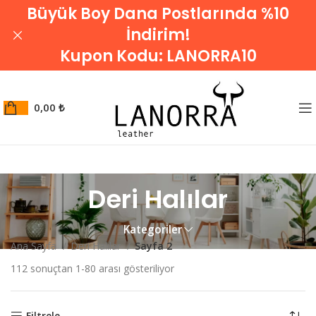
Büyük Boy Dana Postlarında %10
İndirim!
Kupon Kodu:
LANORRA10
0,00
₺
Deri Halılar
Kategoriler
Ana Sayfa
Deri Halılar
Sayfa 2
112 sonuçtan 1-80 arası gösteriliyor
Filtrele