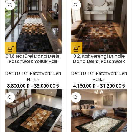
0.1.6 Natürel Dana Derisi
0.2. Kahverengi Brindle
Patchwork Yolluk Halı
Dana Derisi Patchwork
LNRPW001454
Halı LNRPW001428
Deri Halılar
,
Patchwork Deri
Deri Halılar
,
Patchwork Deri
Halılar
Halılar
8.800,00
₺
–
33.000,00
₺
4.160,00
₺
–
31.200,00
₺