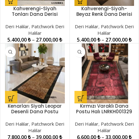
Kahverengi-Siyah
Kahverengi-Siyah-
Tonları Dana Derisi
Beyaz Renk Dana Derisi
Patchwork Halı
Patchwork Halı
LNRPW000031
LNRPW000033
Deri Halılar
,
Patchwork Deri
Deri Halılar
,
Patchwork Deri
Halılar
Halılar
5.400,00
₺
–
27.000,00
₺
5.400,00
₺
–
27.000,00
₺
Kenarları Siyah Leopar
Kırmızı Varaklı Dana
Desenli Dana Postu
Postu Halı LNRKH001329
Patchwork Halı
LNRPW000021
Deri Halılar
,
Patchwork Deri
Deri Halılar
,
Patchwork Deri
Halılar
Halılar
7.800,00
₺
–
39.000,00
₺
6.600,00
₺
–
33.000,00
₺