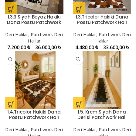
1.3.3 Siyah Beyaz Hakiki
1.3.Tricolor Hakiki Dana
Dana Postu Patchwork
Postu Patchwork Halı
Halı LNRDH00001342
LNRDH00001226
Deri Halılar
,
Patchwork Deri
Deri Halılar
,
Patchwork Deri
Halılar
Halılar
7.200,00
₺
–
36.000,00
₺
4.480,00
₺
–
33.600,00
₺
1.4.Tricolor Hakiki Dana
1.5. Krem Siyah Dana
Postu Patchwork Halı
Derisi Patchwork Halı
LNRDH00001201
LNRPW001213
Deri Halılar
,
Patchwork Deri
Deri Halılar
,
Patchwork Deri
Halılar
Halılar