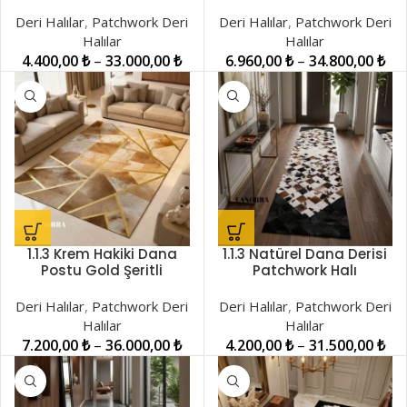
LNRPW001416
LNRPW001427
Deri Halılar
,
Patchwork Deri
Deri Halılar
,
Patchwork Deri
Halılar
Halılar
4.400,00
₺
–
33.000,00
₺
6.960,00
₺
–
34.800,00
₺
1.1.3 Krem Hakiki Dana
1.1.3 Natürel Dana Derisi
Postu Gold Şeritli
Patchwork Halı
Patchwork Halı
LNRPW001505
LNRDH00001347
Deri Halılar
,
Patchwork Deri
Deri Halılar
,
Patchwork Deri
Halılar
Halılar
7.200,00
₺
–
36.000,00
₺
4.200,00
₺
–
31.500,00
₺