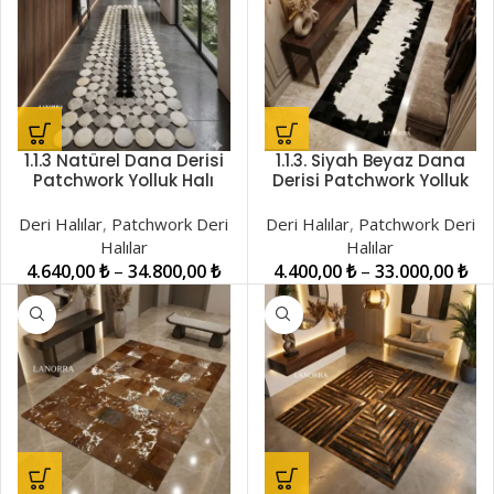
1.1.3 Natürel Dana Derisi
1.1.3. Siyah Beyaz Dana
Patchwork Yolluk Halı
Derisi Patchwork Yolluk
LNRPW001471
Halı LNRPW001415
Deri Halılar
,
Patchwork Deri
Deri Halılar
,
Patchwork Deri
Halılar
Halılar
4.640,00
₺
–
34.800,00
₺
4.400,00
₺
–
33.000,00
₺