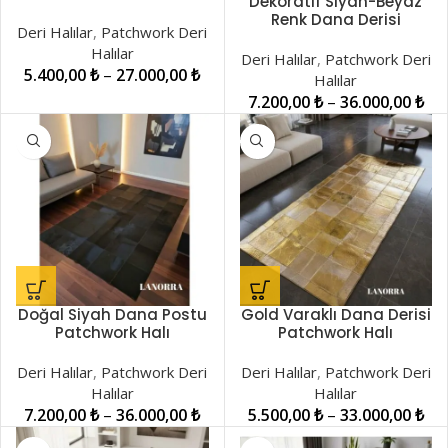
Dekoratif Siyah-Beyaz
Halı LNRPW000044
Renk Dana Derisi
Deri Halılar
,
Patchwork Deri
Patchwork Halı
Halılar
LNRPW000018
Deri Halılar
,
Patchwork Deri
5.400,00
₺
–
27.000,00
₺
Halılar
7.200,00
₺
–
36.000,00
₺
Doğal Siyah Dana Postu
Gold Varaklı Dana Derisi
Patchwork Halı
Patchwork Halı
LNRKH00001018
LNRPW0000802
Deri Halılar
,
Patchwork Deri
Deri Halılar
,
Patchwork Deri
Halılar
Halılar
7.200,00
₺
–
36.000,00
₺
5.500,00
₺
–
33.000,00
₺