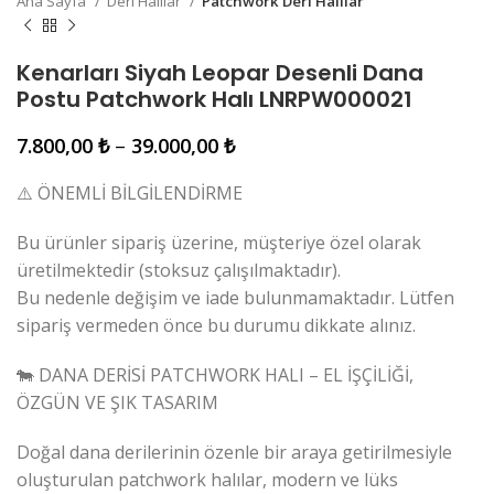
Ana Sayfa
Deri Halılar
Patchwork Deri Halılar
Kenarları Siyah Leopar Desenli Dana
Postu Patchwork Halı LNRPW000021
7.800,00
₺
–
39.000,00
₺
⚠️ ÖNEMLİ BİLGİLENDİRME
Bu ürünler sipariş üzerine, müşteriye özel olarak
üretilmektedir (stoksuz çalışılmaktadır).
Bu nedenle değişim ve iade bulunmamaktadır. Lütfen
sipariş vermeden önce bu durumu dikkate alınız.
🐄 DANA DERİSİ PATCHWORK HALI – EL İŞÇİLİĞİ,
ÖZGÜN VE ŞIK TASARIM
Doğal dana derilerinin özenle bir araya getirilmesiyle
oluşturulan patchwork halılar, modern ve lüks