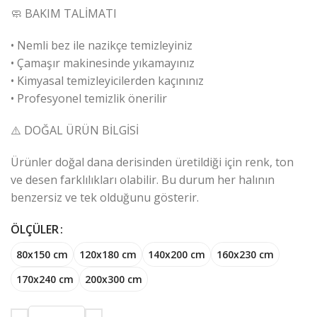
🧼 BAKIM TALİMATI
• Nemli bez ile nazikçe temizleyiniz
• Çamaşır makinesinde yıkamayınız
• Kimyasal temizleyicilerden kaçınınız
• Profesyonel temizlik önerilir
⚠️ DOĞAL ÜRÜN BİLGİSİ
Ürünler doğal dana derisinden üretildiği için renk, ton
ve desen farklılıkları olabilir. Bu durum her halının
benzersiz ve tek olduğunu gösterir.
ÖLÇÜLER
80x150 cm
120x180 cm
140x200 cm
160x230 cm
170x240 cm
200x300 cm