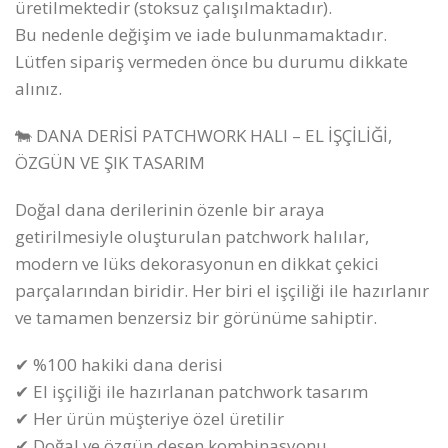
üretilmektedir (stoksuz çalışılmaktadır).
Bu nedenle değişim ve iade bulunmamaktadır.
Lütfen sipariş vermeden önce bu durumu dikkate
alınız.
🐄 DANA DERİSİ PATCHWORK HALI – EL İŞÇİLİĞİ,
ÖZGÜN VE ŞIK TASARIM
Doğal dana derilerinin özenle bir araya
getirilmesiyle oluşturulan patchwork halılar,
modern ve lüks dekorasyonun en dikkat çekici
parçalarından biridir. Her biri el işçiliği ile hazırlanır
ve tamamen benzersiz bir görünüme sahiptir.
✔ %100 hakiki dana derisi
✔ El işçiliği ile hazırlanan patchwork tasarım
✔ Her ürün müşteriye özel üretilir
✔ Doğal ve özgün desen kombinasyonu