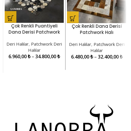
Çok Renkli Puantiyeli
Çok Renkli Dana Derisi
Dana Derisi Patchwork
Patchwork Halı
Halı LNRPW000034
LNRPW00005
Deri Halılar
,
Patchwork Deri
Deri Halılar
,
Patchwork Deri
Halılar
Halılar
6.960,00
₺
–
34.800,00
₺
6.480,00
₺
–
32.400,00
₺