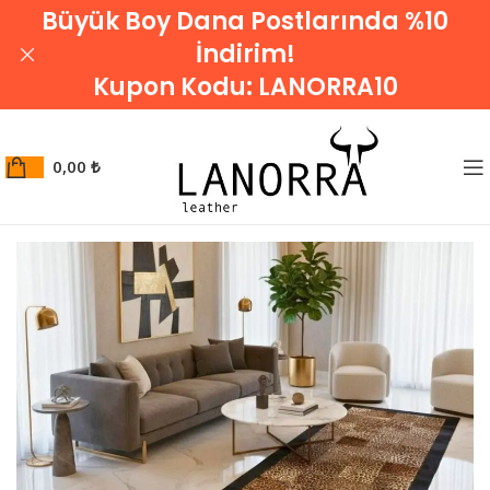
Büyük Boy Dana Postlarında %10
İndirim!
Kupon Kodu:
LANORRA10
0,00
₺