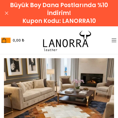
Büyük Boy Dana Postlarında %10
İndirim!
Kupon Kodu:
LANORRA10
0,00
₺