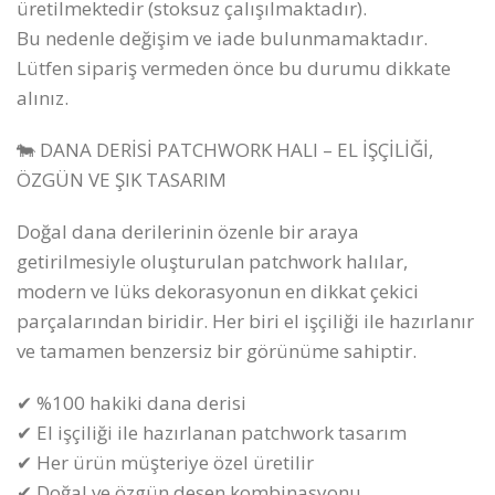
üretilmektedir (stoksuz çalışılmaktadır).
Bu nedenle değişim ve iade bulunmamaktadır.
Lütfen sipariş vermeden önce bu durumu dikkate
alınız.
🐄 DANA DERİSİ PATCHWORK HALI – EL İŞÇİLİĞİ,
ÖZGÜN VE ŞIK TASARIM
Doğal dana derilerinin özenle bir araya
getirilmesiyle oluşturulan patchwork halılar,
modern ve lüks dekorasyonun en dikkat çekici
parçalarından biridir. Her biri el işçiliği ile hazırlanır
ve tamamen benzersiz bir görünüme sahiptir.
✔ %100 hakiki dana derisi
✔ El işçiliği ile hazırlanan patchwork tasarım
✔ Her ürün müşteriye özel üretilir
✔ Doğal ve özgün desen kombinasyonu