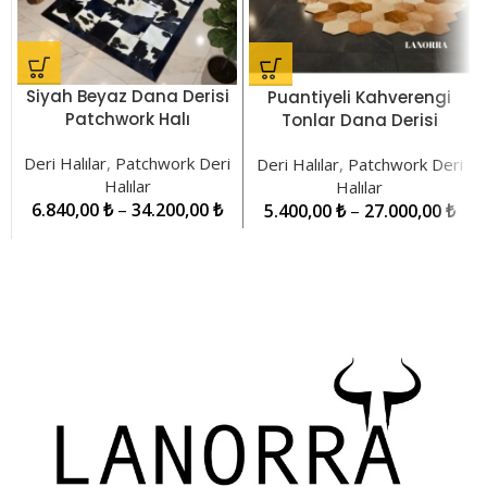
Siyah Beyaz Dana Derisi
Puantiyeli Kahverengi
Patchwork Halı
Tonlar Dana Derisi
LNRPW000016
Patchwork Halı
Deri Halılar
,
Patchwork Deri
Deri Halılar
,
Patchwork Deri
LNRPW000051
Halılar
Halılar
6.840,00
₺
–
34.200,00
₺
5.400,00
₺
–
27.000,00
₺