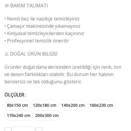
🧼 BAKIM TALİMATI
• Nemli bez ile nazikçe temizleyiniz
• Çamaşır makinesinde yıkamayınız
• Kimyasal temizleyicilerden kaçınınız
• Profesyonel temizlik önerilir
⚠️ DOĞAL ÜRÜN BİLGİSİ
Ürünler doğal dana derisinden üretildiği için renk, ton
ve desen farklılıkları olabilir. Bu durum her halının
benzersiz ve tek olduğunu gösterir.
ÖLÇÜLER
80x150 cm
120x180 cm
140x200 cm
160x230 cm
170x240 cm
200x300 cm