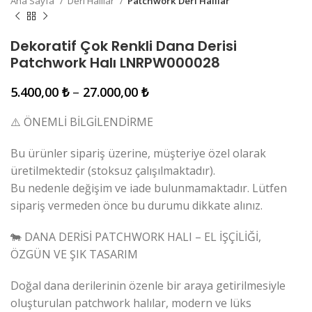
Ana Sayfa
Deri Halılar
Patchwork Deri Halılar
Dekoratif Çok Renkli Dana Derisi
Patchwork Halı LNRPW000028
5.400,00
₺
–
27.000,00
₺
⚠️ ÖNEMLİ BİLGİLENDİRME
Bu ürünler sipariş üzerine, müşteriye özel olarak
üretilmektedir (stoksuz çalışılmaktadır).
Bu nedenle değişim ve iade bulunmamaktadır. Lütfen
sipariş vermeden önce bu durumu dikkate alınız.
🐄 DANA DERİSİ PATCHWORK HALI – EL İŞÇİLİĞİ,
ÖZGÜN VE ŞIK TASARIM
Doğal dana derilerinin özenle bir araya getirilmesiyle
oluşturulan patchwork halılar, modern ve lüks