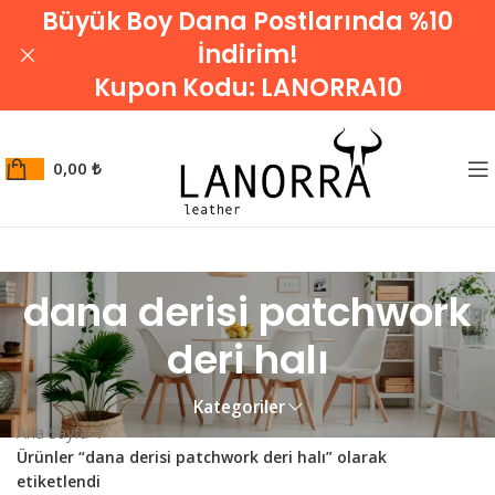
Büyük Boy Dana Postlarında %10
İndirim!
Kupon Kodu:
LANORRA10
0,00
₺
dana derisi patchwork
deri halı
Kategoriler
Ana Sayfa
Ürünler “dana derisi patchwork deri halı” olarak
etiketlendi