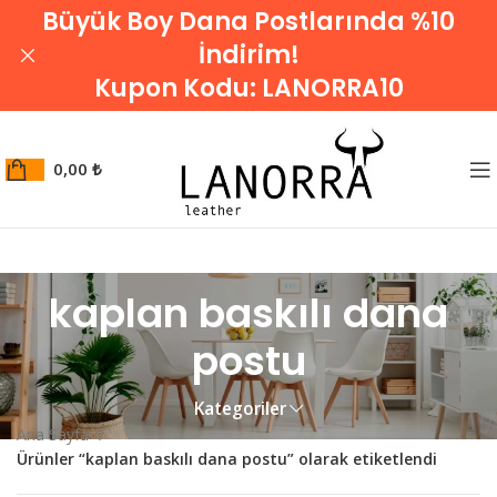
Büyük Boy Dana Postlarında %10
İndirim!
Kupon Kodu:
LANORRA10
0,00
₺
kaplan baskılı dana
postu
Kategoriler
Ana Sayfa
Ürünler “kaplan baskılı dana postu” olarak etiketlendi