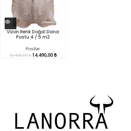
Vizon Renk Doğal Dana
Postu 4 / 5 m2
LNRDP001236
Postlar
14.490,00
₺
16.490,00
₺