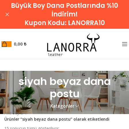
Büyük Boy Dana Postlarında %10
İndirim!
Kupon Kodu:
LANORRA10
0,00
₺
siyah beyaz dana
postu
Kategoriler
Ana Sayfa
Ürünler “siyah beyaz dana postu” olarak etiketlendi
15 sonucun tümü gösteriliyor