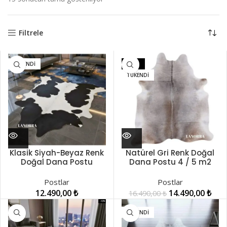
Filtrele
TÜKENDI
-12%
TÜKENDI
Klasik Siyah-Beyaz Renk
Natürel Gri Renk Doğal
Doğal Dana Postu
Dana Postu 4 / 5 m2
230x220cm
LNRDP001237
LNRDP000020
Postlar
Postlar
12.490,00
₺
14.490,00
₺
16.490,00
₺
TÜKENDI