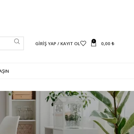
0
GIRIŞ YAP / KAYIT OL
0,00
₺
AŞIN