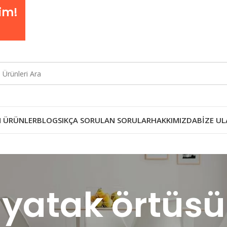
im!
 ÜRÜNLER
BLOG
SIKÇA SORULAN SORULAR
HAKKIMIZDA
BIZE UL
yatak örtüsü