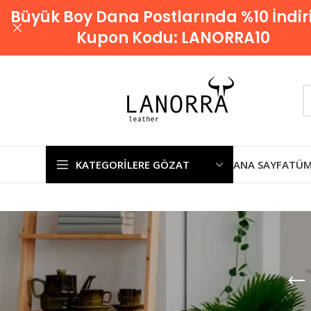
Büyük Boy Dana Postlarında %10 İndir
Kupon Kodu:
LANORRA10
KATEGORILERE GÖZAT
ANA SAYFA
TÜM