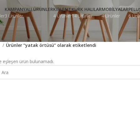
KAMPANYALI ÜRÜNLER
KIRLENT
KÜRK HALILAR
MOBILYALAR
PELU
ler
3 Ürünler
4 Ürünler
14 Ürünler
4 Ürünler
6 Ürü
a
Ürünler “yatak örtüsü” olarak etiketlendi
e eşleşen ürün bulunamadı.