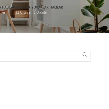
Ş HALILAR
POSTLAR
YUVARLAK HALILAR
nler
82 Ürünler
45 Ürünler