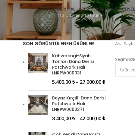
DERI HALILAR
EV DEKORASYONU
GENEL
112 Ürünler
10 Ürünler
7 Ürün
SON GÖRÜNTÜLENEN ÜRÜNLER
Ana Sayf
Kahverengi-Siyah
Seçiminizl
Tonları Dana Derisi
Patchwork Halı
LNRPW000031
5.400,00
₺
–
27.000,00
₺
Beyaz Kırçıllı Dana Derisi
Patchwork Halı
LNRPW0000371
8.400,00
₺
–
42.000,00
₺
Çok Renkli Dana Postu