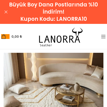
Büyük Boy Dana Postlarında %10
İndirim!
Kupon Kodu:
LANORRA10
0,00
₺