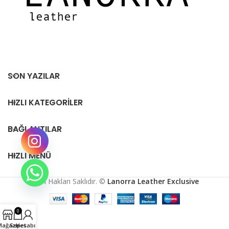
SON YAZILAR
HIZLI KATEGORILER
BAĞLANTILAR
HIZLI MENÜ
Tüm Hakları Saklıdır. ©
Lanorra Leather Exclusive
0
Mağaza
Sepet
Hesabım