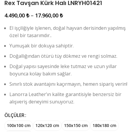
Rex Tavşan Kürk Halı LNRYH01421
4.490,00
₺
–
17.960,00
₺
El işçiliğiyle işlenen, doğal hayvan derisinden yapılmış
özel bir tasarımdır..
Yumuşak bir dokuya sahiptir.
Doğallığından ötürü tüy dökmez ve rengi solmaz.
Doğal yapısı sayesinde leke tutmaz ve uzun yıllar
boyunca kolay bakım sağlar.
Sınırlı stok avantajını kaçırmayın, hemen sipariş verin!
Lanorra Leather’ın kalite garantisiyle benzersiz bir
alışveriş deneyimi sunuyoruz.
ÖLÇÜLER
100x100 cm
120x120 cm
150x150 cm
180x180 cm