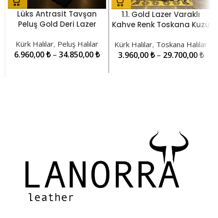
Lüks Antrasit Tavşan
1.1. Gold Lazer Varaklı
Peluş Gold Deri Lazer
Kahve Renk Toskana Kuzu
Kesim Halı LNRKH0000519
Kürkü Yolluk Halı
Kürk Halılar
,
Peluş Halılar
Kürk Halılar
,
Toskana Halılar
LNRPW001412
6.960,00
₺
–
34.850,00
₺
3.960,00
₺
–
29.700,00
₺