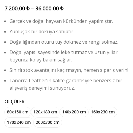
7.200,00
₺
–
36.000,00
₺
Gerçek ve doğal hayvan kürkünden yapılmıştır.
Yumuşak bir dokuya sahiptir.
Doğallığından ötürü tüy dökmez ve rengi solmaz.
Doğal yapısı sayesinde leke tutmaz ve uzun yıllar
boyunca kolay bakım sağlar.
Sınırlı stok avantajını kaçırmayın, hemen sipariş verin!
Lanorra Leather’ın kalite garantisiyle benzersiz bir
alışveriş deneyimi sunuyoruz.
ÖLÇÜLER
80x150 cm
120x180 cm
140x200 cm
160x230 cm
170x240 cm
200x300 cm