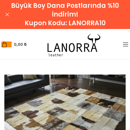
Büyük Boy Dana Postlarında %10
İndirim!
Kupon Kodu:
LANORRA10
0,00
₺