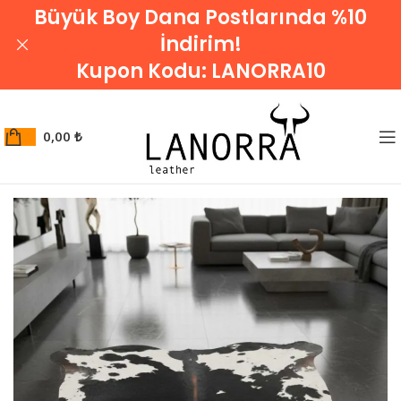
Büyük Boy Dana Postlarında %10
İndirim!
Kupon Kodu:
LANORRA10
0,00
₺