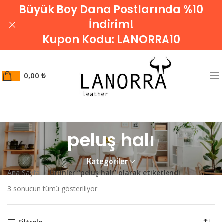
Büyük Boy Dana Postlarında %10
İndirim!
Kupon Kodu:
LANORRA10
0,00
₺
peluş halı
Kategoriler
Ana Sayfa
Ürünler “peluş halı” olarak etiketlendi
3 sonucun tümü gösteriliyor
Filtrele