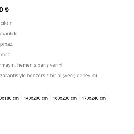
00
₺
ıktır.
banlıdır.
apmaz.
lmaz.
çırmayın, hemen sipariş verin!
garantisiyle benzersiz bir alışveriş deneyimi
0x180 cm
140x200 cm
160x230 cm
170x240 cm