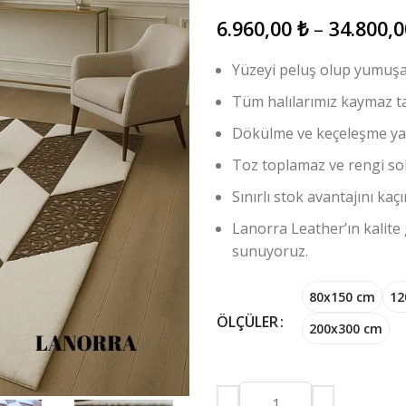
6.960,00
₺
–
34.800,
Yüzeyi peluş olup yumuşac
Tüm halılarımız kaymaz ta
Dökülme ve keçeleşme y
Toz toplamaz ve rengi so
Sınırlı stok avantajını ka
Lanorra Leather’ın kalite 
sunuyoruz.
80x150 cm
12
ÖLÇÜLER
200x300 cm