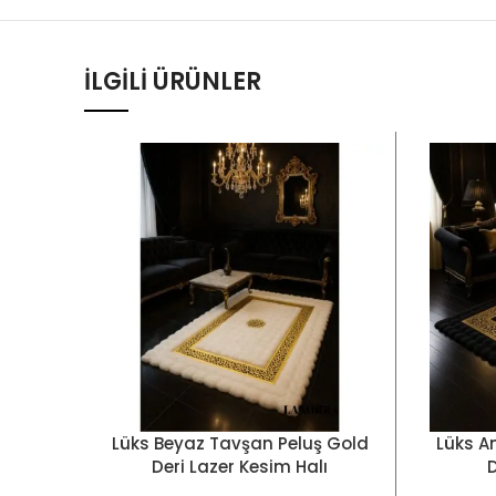
İLGILI ÜRÜNLER
Lüks Beyaz Tavşan Peluş Gold
Lüks A
SEÇENEKLER
SEÇENE
Deri Lazer Kesim Halı
D
LNRKH0000518