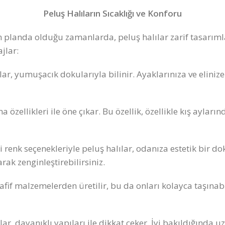
Peluş Halıların Sıcaklığı ve Konforu
anda olduğu zamanlarda, peluş halılar zarif tasarımları 
ajlar:
lar, yumuşacık dokularıyla bilinir. Ayaklarınıza ve elinize
a özellikleri ile öne çıkar. Bu özellik, özellikle kış ayların
tli renk seçenekleriyle peluş halılar, odanıza estetik bi
rak zenginleştirebilirsiniz.
afif malzemelerden üretilir, bu da onları kolayca taşınabil
ılar, dayanıklı yapıları ile dikkat çeker. İyi bakıldığında