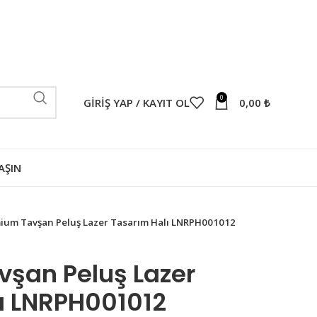
0
GIRIŞ YAP / KAYIT OL
0,00
₺
AŞIN
ium Tavşan Peluş Lazer Tasarım Halı LNRPH001012
şan Peluş Lazer
ı LNRPH001012