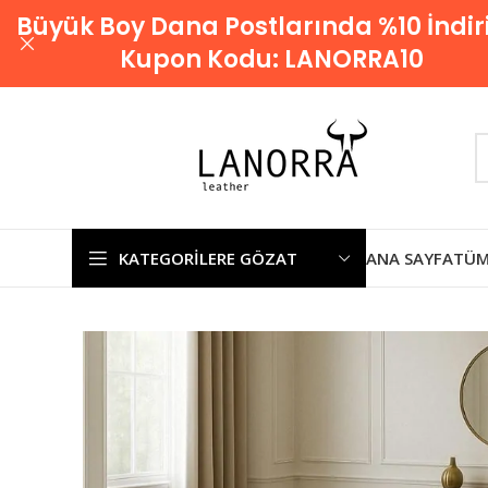
Büyük Boy Dana Postlarında %10 İndir
Kupon Kodu:
LANORRA10
KATEGORILERE GÖZAT
ANA SAYFA
TÜM