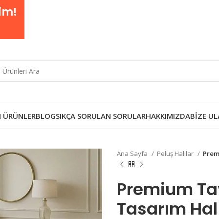
im!
 ÜRÜNLER
BLOG
SIKÇA SORULAN SORULAR
HAKKIMIZDA
BIZE UL
Ana Sayfa
Peluş Halılar
Prem
Premium Tav
Tasarım Hal