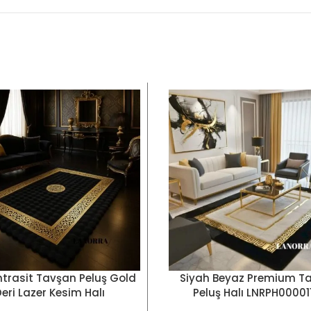
ntrasit Tavşan Peluş Gold
Siyah Beyaz Premium T
KLER
SEÇENEKLER
eri Lazer Kesim Halı
Peluş Halı LNRPH00001
LNRKH0000519