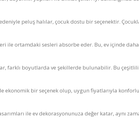
eniyle peluş halılar, çocuk dostu bir seçenektir. Çocukla
kleri ile ortamdaki sesleri absorbe eder. Bu, ev içinde d
ar, farklı boyutlarda ve şekillerde bulunabilir. Bu çeşitl
kle ekonomik bir seçenek olup, uygun fiyatlarıyla konforl
tik tasarımları ile ev dekorasyonunuza değer katar, aynı z