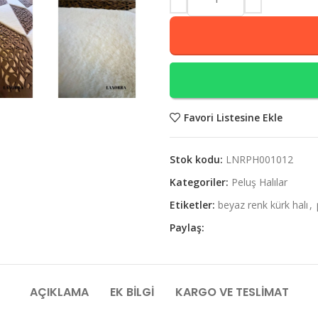
Favori Listesine Ekle
Stok kodu:
LNRPH001012
Kategoriler:
Peluş Halılar
Etiketler:
beyaz renk kürk halı
,
Paylaş:
AÇIKLAMA
EK BILGI
KARGO VE TESLIMAT