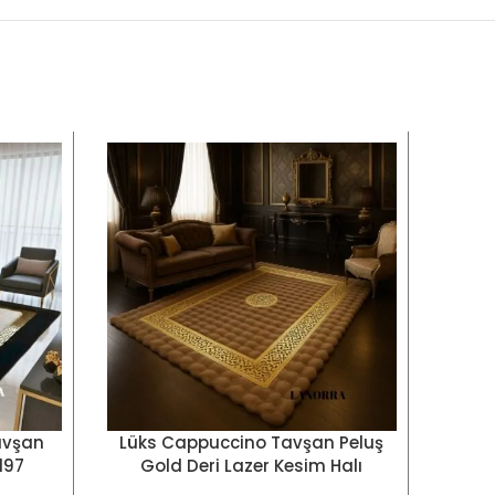
avşan
Lüks Cappuccino Tavşan Peluş
Pre
SEÇENEKLER
SEÇE
197
Gold Deri Lazer Kesim Halı
Ta
LNRKH0000520