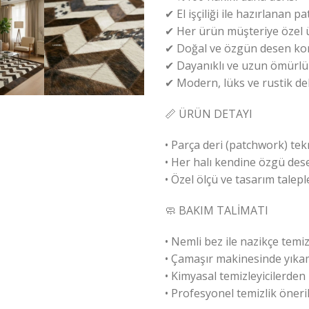
✔ El işçiliği ile hazırlanan 
✔ Her ürün müşteriye özel ü
✔ Doğal ve özgün desen k
✔ Dayanıklı ve uzun ömürlü
✔ Modern, lüks ve rustik d
📏 ÜRÜN DETAYI
• Parça deri (patchwork) tekni
• Her halı kendine özgü dese
• Özel ölçü ve tasarım talep
🧼 BAKIM TALİMATI
• Nemli bez ile nazikçe temiz
• Çamaşır makinesinde yıka
• Kimyasal temizleyicilerden 
• Profesyonel temizlik öneril