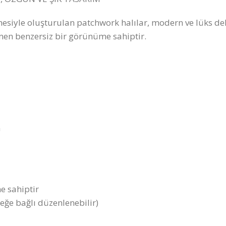
lmesiyle oluşturulan patchwork halılar, modern ve lüks d
amamen benzersiz bir görünüme sahiptir.
m
e sahiptir
teğe bağlı düzenlenebilir)