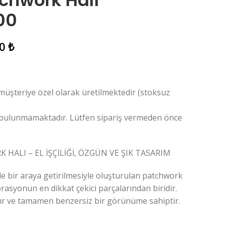
chwork Halı
00
00
₺
 müşteriye özel olarak üretilmektedir (stoksuz
 bulunmamaktadır. Lütfen sipariş vermeden önce
 HALI – EL İŞÇİLİĞİ, ÖZGÜN VE ŞIK TASARIM
le bir araya getirilmesiyle oluşturulan patchwork
rasyonun en dikkat çekici parçalarından biridir.
rlanır ve tamamen benzersiz bir görünüme sahiptir.