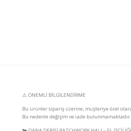
⚠️ ÖNEMLİ BİLGİLENDİRME
Bu ürünler sipariş üzerine, müşteriye özel olar
Bu nedenle değişim ve iade bulunmamaktadır. 
🐄 DANA DERİSİ PATCHWORK HALI – EL İŞÇİLİĞ