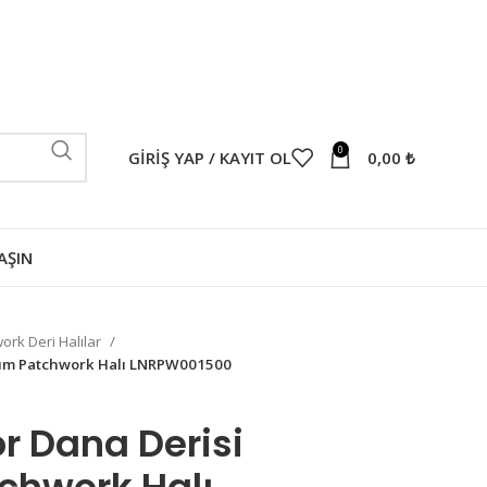
0
GIRIŞ YAP / KAYIT OL
0,00
₺
AŞIN
ork Deri Halılar
sarım Patchwork Halı LNRPW001500
or Dana Derisi