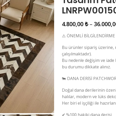
Tasarım Pat
LNRPW0015
4.800,00
₺
–
36.000,
⚠️ ÖNEMLİ BİLGİLENDİRME
Bu ürünler sipariş üzerine,
çalışılmaktadır).
Bu nedenle değişim ve iade
bu durumu dikkate alınız.
🐄 DANA DERİSİ PATCHWORK
Doğal dana derilerinin özen
halılar, modern ve lüks deko
Her biri el işçiliği ile hazı
✔ %100 hakiki dana derisi