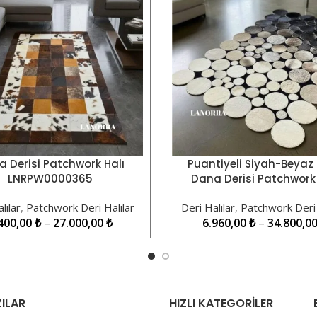
 Derisi Patchwork Halı
Puantiyeli Siyah-Beyaz
KLER
SEÇENEKLER
LNRPW0000365
Dana Derisi Patchwork 
LNRPW000036
lılar
,
Patchwork Deri Halılar
Deri Halılar
,
Patchwork Deri 
400,00
₺
–
27.000,00
₺
6.960,00
₺
–
34.800,0
ILAR
HIZLI KATEGORILER