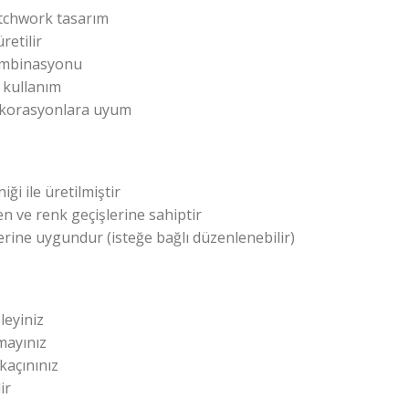
patchwork tasarım
retilir
ombinasyonu
 kullanım
ekorasyonlara uyum
ği ile üretilmiştir
n ve renk geçişlerine sahiptir
lerine uygundur (isteğe bağlı düzenlenebilir)
leyiniz
mayınız
kaçınınız
ir