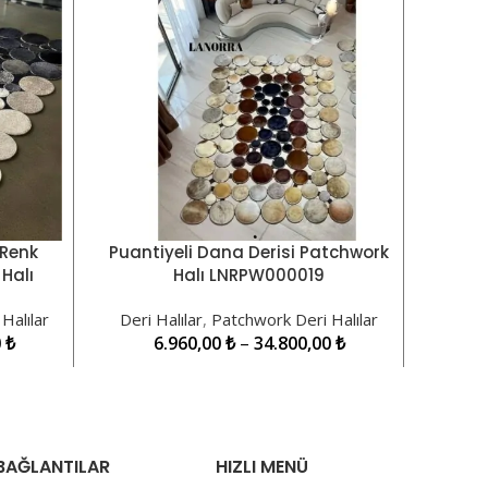
 Renk
Puantiyeli Dana Derisi Patchwork
S
SEÇENEKLER
SEÇE
Halı
Halı LNRPW000019
Pat
Halılar
Deri Halılar
,
Patchwork Deri Halılar
Deri 
0
₺
6.960,00
₺
–
34.800,00
₺
BAĞLANTILAR
HIZLI MENÜ