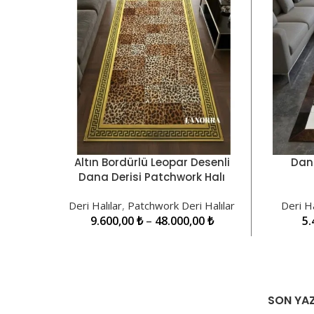
Altın Bordürlü Leopar Desenli
Dana
SEÇENEKLER
SEÇENE
Dana Derisi Patchwork Halı
LNRPW000046
Deri Halılar
,
Patchwork Deri Halılar
Deri Ha
9.600,00
₺
–
48.000,00
₺
5.
SON YAZ