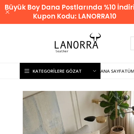
Büyük Boy Dana Postlarında %10 İndir
Kupon Kodu:
LANORRA10
KATEGORILERE GÖZAT
ANA SAYFA
TÜM