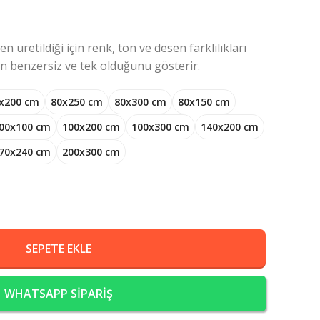
 üretildiği için renk, ton ve desen farklılıkları
ın benzersiz ve tek olduğunu gösterir.
x200 cm
80x250 cm
80x300 cm
80x150 cm
00x100 cm
100x200 cm
100x300 cm
140x200 cm
70x240 cm
200x300 cm
SEPETE EKLE
WHATSAPP SİPARİŞ