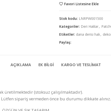
Favori Listesine Ekle
Stok kodu:
LNRPW001500
Kategoriler:
Deri Halılar
,
Patch
Etiketler:
dana derisi halı
,
dekor
Paylaş:
AÇIKLAMA
EK BILGI
KARGO VE TESLIMAT
ak üretilmektedir (stoksuz çalışılmaktadır).
Lütfen sipariş vermeden önce bu durumu dikkate alınız.
İ, ÖZGÜN VE ŞIK TASARIM