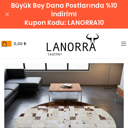
Büyük Boy Dana Postlarında %10
İndirim!
Kupon Kodu:
LANORRA10
0,00
₺