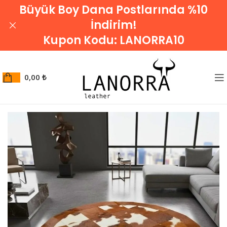
Büyük Boy Dana Postlarında %10
İndirim!
Kupon Kodu:
LANORRA10
0,00
₺