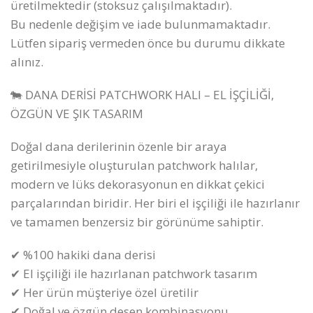
üretilmektedir (stoksuz çalışılmaktadır).
Bu nedenle değişim ve iade bulunmamaktadır.
Lütfen sipariş vermeden önce bu durumu dikkate
alınız.
🐄 DANA DERİSİ PATCHWORK HALI – EL İŞÇİLİĞİ,
ÖZGÜN VE ŞIK TASARIM
Doğal dana derilerinin özenle bir araya
getirilmesiyle oluşturulan patchwork halılar,
modern ve lüks dekorasyonun en dikkat çekici
parçalarından biridir. Her biri el işçiliği ile hazırlanır
ve tamamen benzersiz bir görünüme sahiptir.
✔ %100 hakiki dana derisi
✔ El işçiliği ile hazırlanan patchwork tasarım
✔ Her ürün müşteriye özel üretilir
✔ Doğal ve özgün desen kombinasyonu