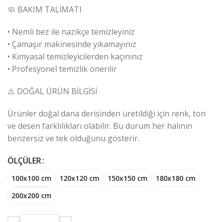
🧼 BAKIM TALİMATI
• Nemli bez ile nazikçe temizleyiniz
• Çamaşır makinesinde yıkamayınız
• Kimyasal temizleyicilerden kaçınınız
• Profesyonel temizlik önerilir
⚠️ DOĞAL ÜRÜN BİLGİSİ
Ürünler doğal dana derisinden üretildiği için renk, ton
ve desen farklılıkları olabilir. Bu durum her halının
benzersiz ve tek olduğunu gösterir.
ÖLÇÜLER
100x100 cm
120x120 cm
150x150 cm
180x180 cm
200x200 cm