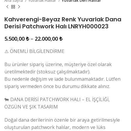
Ana Sayfa
Yuvarlak Halılar
Yuvarlak Deri Halılar
Kahverengi-Beyaz Renk Yuvarlak Dana
Derisi Patchwork Halı LNRYH000023
5.500,00
₺
–
22.000,00
₺
⚠️ ÖNEMLİ BİLGİLENDİRME
Bu ürünler sipariş üzerine, müşteriye özel olarak
üretilmektedir (stoksuz çalışılmaktadır).
Bu nedenle değişim ve iade bulunmamaktadır. Lütfen
sipariş vermeden önce bu durumu dikkate alınız.
🐄 DANA DERİSİ PATCHWORK HALI – EL İŞÇİLİĞİ,
ÖZGÜN VE ŞIK TASARIM
Doğal dana derilerinin özenle bir araya getirilmesiyle
oluşturulan patchwork halılar, modern ve lüks