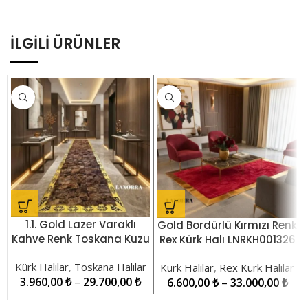
İLGILI ÜRÜNLER
1.1. Gold Lazer Varaklı
Gold Bordürlü Kırmızı Renk
Kahve Renk Toskana Kuzu
Rex Kürk Halı LNRKH001326
Kürkü Yolluk Halı
Kürk Halılar
,
Toskana Halılar
LNRPW001412
Kürk Halılar
,
Rex Kürk Halılar
3.960,00
₺
–
29.700,00
₺
6.600,00
₺
–
33.000,00
₺