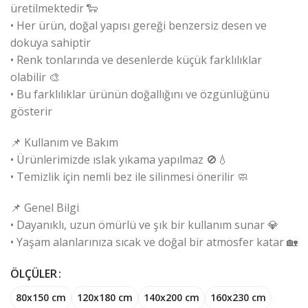
üretilmektedir 🐑
• Her ürün, doğal yapısı gereği benzersiz desen ve
dokuya sahiptir
• Renk tonlarında ve desenlerde küçük farklılıklar
olabilir 🎨
• Bu farklılıklar ürünün doğallığını ve özgünlüğünü
gösterir
📌 Kullanım ve Bakım
• Ürünlerimizde ıslak yıkama yapılmaz 🚫💧
• Temizlik için nemli bez ile silinmesi önerilir 🧼
📌 Genel Bilgi
• Dayanıklı, uzun ömürlü ve şık bir kullanım sunar 💎
• Yaşam alanlarınıza sıcak ve doğal bir atmosfer katar 🏡
ÖLÇÜLER
80x150 cm
120x180 cm
140x200 cm
160x230 cm