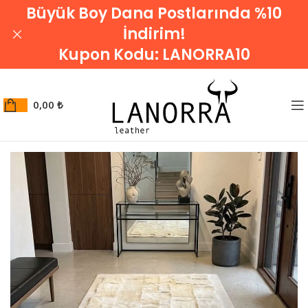
Büyük Boy Dana Postlarında %10
İndirim!
Kupon Kodu:
LANORRA10
0,00
₺