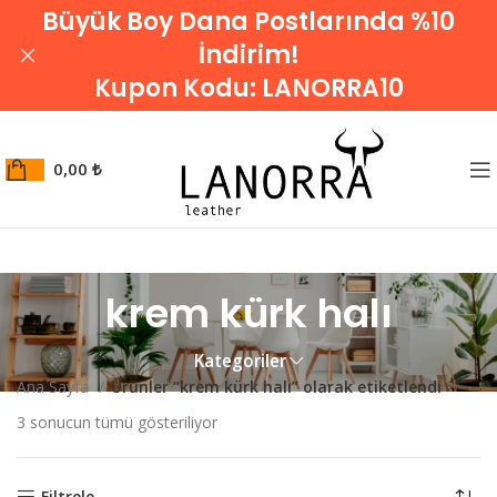
Büyük Boy Dana Postlarında %10
İndirim!
Kupon Kodu:
LANORRA10
0,00
₺
krem kürk halı
Kategoriler
Ana Sayfa
Ürünler “krem kürk halı” olarak etiketlendi
3 sonucun tümü gösteriliyor
Filtrele