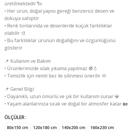
üretilmektedir 🐑
• Her ürün, doğal yapısı gereği benzersiz desen ve
dokuya sahiptir
• Renk tonlarında ve desenlerde küçük farklılıklar
olabilir 🎨
• Bu farklılıklar ürünün doğallığını ve özgünlüğünü
gösterir
📌 Kullanım ve Bakım
• Ürünlerimizde ıslak yıkama yapılmaz 🚫💧
• Temizlik için nemli bez ile silinmesi önerilir 🧼
📌 Genel Bilgi
• Dayanıklı, uzun ömürlü ve şık bir kullanım sunar 💎
• Yaşam alanlarınıza sıcak ve doğal bir atmosfer katar 🏡
ÖLÇÜLER
80x150 cm
120x180 cm
140x200 cm
160x230 cm