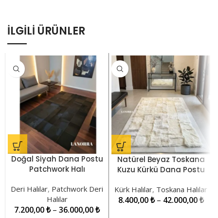
İLGILI ÜRÜNLER
Doğal Siyah Dana Postu
Natürel Beyaz Toskana
Patchwork Halı
Kuzu Kürkü Dana Postu
LNRKH00001018
Bordürlü Halı LNRKH01493
Deri Halılar
,
Patchwork Deri
Kürk Halılar
,
Toskana Halılar
Halılar
8.400,00
₺
–
42.000,00
₺
7.200,00
₺
–
36.000,00
₺