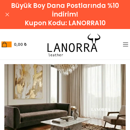
Büyük Boy Dana Postlarında %10
İndirim!
Kupon Kodu:
LANORRA10
0,00
₺